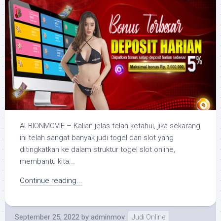
ALBIONMOVIE – Kalian jelas telah ketahui, jika sekarang
ini telah sangat banyak judi togel dan slot yang
ditingkatkan ke dalam struktur togel slot online,
membantu kita...
Continue reading...
September 25, 2022
by
adminmov
Judi Online