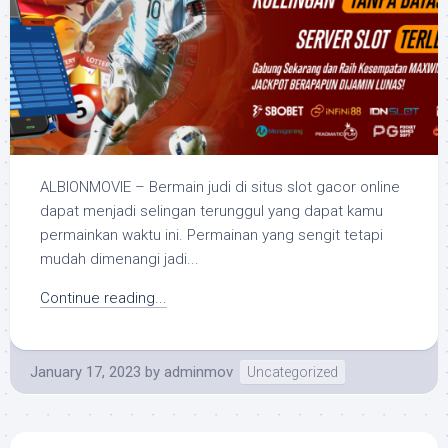
ALBIONMOVIE – Bermain judi di situs slot gacor online
dapat menjadi selingan terunggul yang dapat kamu
permainkan waktu ini. Permainan yang sengit tetapi
mudah dimenangi jadi...
Continue reading...
January 17, 2023
by
adminmov
Uncategorized