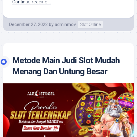
Continue reading...
December 27, 2022
by
adminmov
Slot Online
Metode Main Judi Slot Mudah
Menang Dan Untung Besar