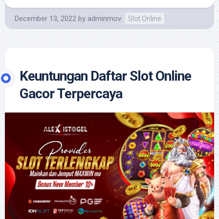
December 13, 2022
by
adminmov
Slot Online
Keuntungan Daftar Slot Online
Gacor Terpercaya