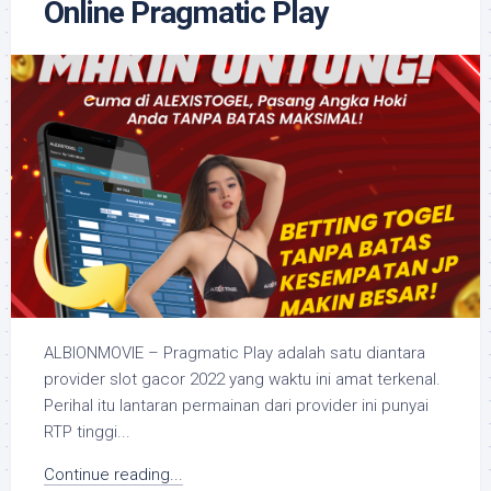
Online Pragmatic Play
ALBIONMOVIE – Pragmatic Play adalah satu diantara
provider slot gacor 2022 yang waktu ini amat terkenal.
Perihal itu lantaran permainan dari provider ini punyai
RTP tinggi...
Continue reading...