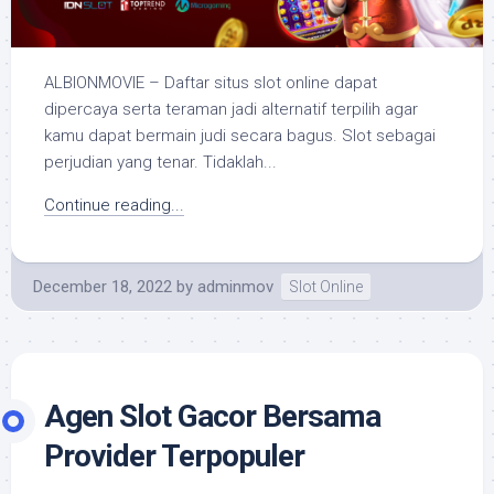
ALBIONMOVIE – Daftar situs slot online dapat
dipercaya serta teraman jadi alternatif terpilih agar
kamu dapat bermain judi secara bagus. Slot sebagai
perjudian yang tenar. Tidaklah...
Continue reading...
December 18, 2022
by
adminmov
Slot Online
Agen Slot Gacor Bersama
Provider Terpopuler