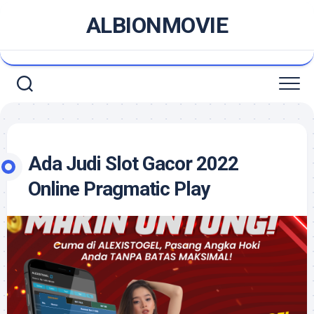
Skip
ALBIONMOVIE
to
content
Ada Judi Slot Gacor 2022
Online Pragmatic Play