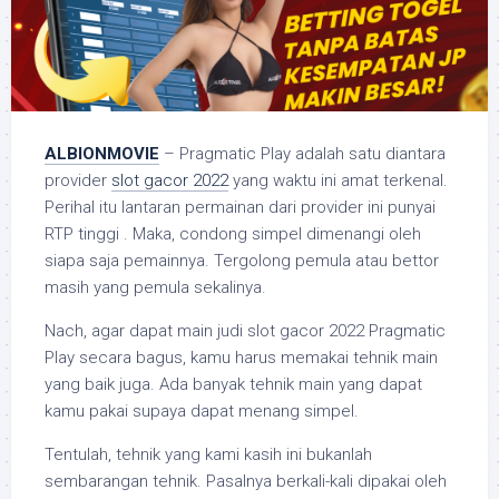
ALBIONMOVIE
– Pragmatic Play adalah satu diantara
provider
slot gacor 2022
yang waktu ini amat terkenal.
Perihal itu lantaran permainan dari provider ini punyai
RTP tinggi . Maka, condong simpel dimenangi oleh
siapa saja pemainnya. Tergolong pemula atau bettor
masih yang pemula sekalinya.
Nach, agar dapat main judi slot gacor 2022 Pragmatic
Play secara bagus, kamu harus memakai tehnik main
yang baik juga. Ada banyak tehnik main yang dapat
kamu pakai supaya dapat menang simpel.
Tentulah, tehnik yang kami kasih ini bukanlah
sembarangan tehnik. Pasalnya berkali-kali dipakai oleh