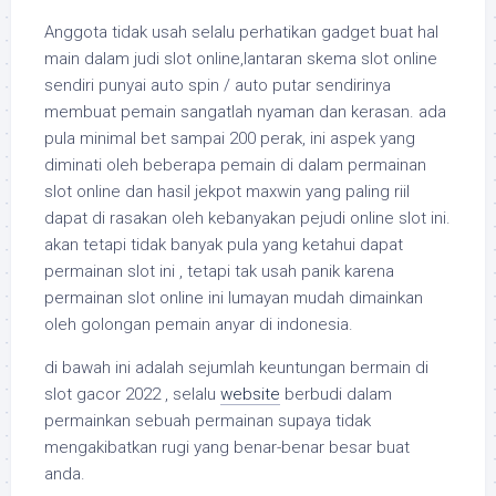
Anggota tidak usah selalu perhatikan gadget buat hal
main dalam judi slot online,lantaran skema slot online
sendiri punyai auto spin / auto putar sendirinya
membuat pemain sangatlah nyaman dan kerasan. ada
pula minimal bet sampai 200 perak, ini aspek yang
diminati oleh beberapa pemain di dalam permainan
slot online dan hasil jekpot maxwin yang paling riil
dapat di rasakan oleh kebanyakan pejudi online slot ini.
akan tetapi tidak banyak pula yang ketahui dapat
permainan slot ini , tetapi tak usah panik karena
permainan slot online ini lumayan mudah dimainkan
oleh golongan pemain anyar di indonesia.
di bawah ini adalah sejumlah keuntungan bermain di
slot gacor 2022 , selalu
website
berbudi dalam
permainkan sebuah permainan supaya tidak
mengakibatkan rugi yang benar-benar besar buat
anda.