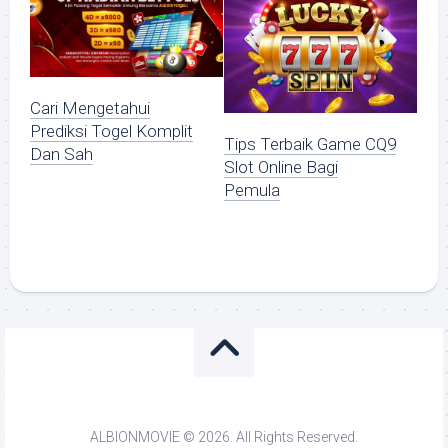
Cari Mengetahui
Prediksi Togel Komplit
Tips Terbaik Game CQ9
Dan Sah
Slot Online Bagi
Pemula
ALBIONMOVIE © 2026. All Rights Reserved.