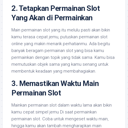
2. Tetapkan Permainan Slot
Yang Akan di Permainkan
Main permainan slot yang itu melulu pasti akan bikin
kamu terasa cepat jemu, putuskan permainan slot
online yang makin menarik perhatianmu. Ada begitu
banyak beragam permainan slot yang bisa kamu
permainkan dengan topik yang tidak sama. Kamu bisa
memutuskan objek sama yang kamu senang untuk
membentuk keadaan yang membahagiakan.
3. Memastikan Waktu Main
Permainan Slot
Mainkan permainan slot dalam waktu lama akan bikin
kamu cepat simpel jemu Di saat permainkan
permainan slot. Coba untuk mengeset waktu main,
hingga kamu akan tambah mengharapkan main