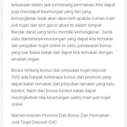
keluasaan dalam jadi pemenang permainan, Kita dapat
juga mendapat keuntungan yang lain yang
kemungkinan tidak akan diperoleh apabila cuman main
judi togel dan slot gacor abad ini dalam tempat
Bandar darat yang tentu memiliki kemungkinan. Serta
satu diantaranya keuntungan yang dapat kita temukan
dari perjudian togel online ini yaitu, penawaran bonus
yang luar biasa sekali dan dapat kita temukan dengan
amatlah ringan.
Bicara tentang bonus dari perjudian togel deposit
OVO, ada banyak beberapa bonus dan promosi yang
dapat kalian temukan dari perjudian ramalan yang satu
berikut. Nach dari bonus berikut kalian dapat
meningkatkan nilai keuntungan waktu main judi togel
online.
Macam-macam Promosi Dan Bonus Dari Permainan
Judi Togel Deposit OVO