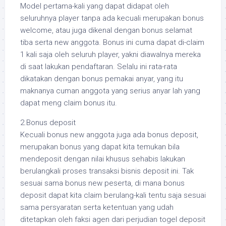
Model pertama-kali yang dapat didapat oleh
seluruhnya player tanpa ada kecuali merupakan bonus
welcome, atau juga dikenal dengan bonus selamat
tiba serta new anggota. Bonus ini cuma dapat di-claim
1 kali saja oleh seluruh player, yakni diawalnya mereka
di saat lakukan pendaftaran. Selalu ini rata-rata
dikatakan dengan bonus pemakai anyar, yang itu
maknanya cuman anggota yang serius anyar lah yang
dapat meng claim bonus itu.
2.Bonus deposit
Kecuali bonus new anggota juga ada bonus deposit,
merupakan bonus yang dapat kita temukan bila
mendeposit dengan nilai khusus sehabis lakukan
berulangkali proses transaksi bisnis deposit ini. Tak
sesuai sama bonus new peserta, di mana bonus
deposit dapat kita claim berulang-kali tentu saja sesuai
sama persyaratan serta ketentuan yang udah
ditetapkan oleh faksi agen dari perjudian togel deposit