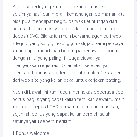
Sama seperti yang kami terangkan di atas jika
selainnya hasil dari meraih kemenangan permainan kita
bisa pula mendapat begitu banyak keuntungan dari
bonus atau promosi yang dijajakan di perjudian togel
deposit OVO. Bila kalian main bersama agen dari web-
site judi yang sungguh-sungguh asli, jadi kami percaya
kalian dapat mendapati beberapa penawaran bonus
dengan nilai yang paling riil. Juga diawalnya
mengerjakan registrasi Kalian akan selekasnya
mendapat bonus yang tentulah diberi oleh faksi agen
dari web-site yang kalian pakai untuk kerjakan batting.
Nach di bawah ini kami udah meringkas beberapa tipe
bonus bagus yang dapat kalian temukan sewaktu main
judi togel deposit OVO bersama agen dari situs sah,
sejumlah bonus yang dapat kalian peroleh salah
satunya yaitu seperti berikut:
1.Bonus welcome