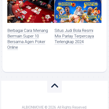
Berbagai Cara Menang
Situs Judi Bola Resmi
Bermain Super 10
Mix Parlay Terpercaya
Bersama Agen Poker
Terlengkap 2024
Online
ALBIONMOVIE © 2026. All Rights Reserved.