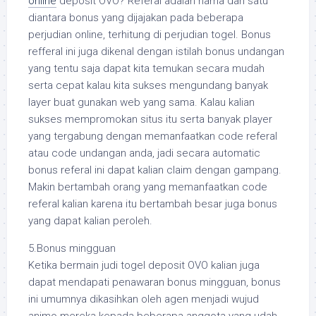
online
deposit OVO? Referal adalah nama dari satu
diantara bonus yang dijajakan pada beberapa
perjudian online, terhitung di perjudian togel. Bonus
refferal ini juga dikenal dengan istilah bonus undangan
yang tentu saja dapat kita temukan secara mudah
serta cepat kalau kita sukses mengundang banyak
layer buat gunakan web yang sama. Kalau kalian
sukses mempromokan situs itu serta banyak player
yang tergabung dengan memanfaatkan code referal
atau code undangan anda, jadi secara automatic
bonus referal ini dapat kalian claim dengan gampang.
Makin bertambah orang yang memanfaatkan code
referal kalian karena itu bertambah besar juga bonus
yang dapat kalian peroleh.
5.Bonus mingguan
Ketika bermain judi togel deposit OVO kalian juga
dapat mendapati penawaran bonus mingguan, bonus
ini umumnya dikasihkan oleh agen menjadi wujud