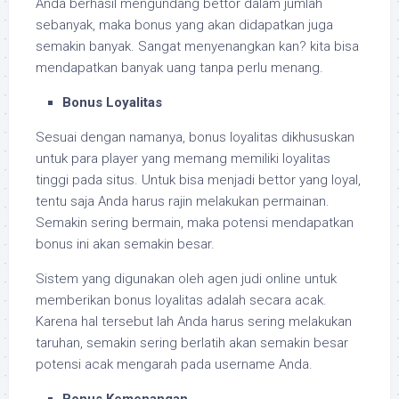
Anda berhasil mengundang bettor dalam jumlah
sebanyak, maka bonus yang akan didapatkan juga
semakin banyak. Sangat menyenangkan kan? kita bisa
mendapatkan banyak uang tanpa perlu menang.
Bonus Loyalitas
Sesuai dengan namanya, bonus loyalitas dikhususkan
untuk para player yang memang memiliki loyalitas
tinggi pada situs. Untuk bisa menjadi bettor yang loyal,
tentu saja Anda harus rajin melakukan permainan.
Semakin sering bermain, maka potensi mendapatkan
bonus ini akan semakin besar.
Sistem yang digunakan oleh agen judi online untuk
memberikan bonus loyalitas adalah secara acak.
Karena hal tersebut lah Anda harus sering melakukan
taruhan, semakin sering berlatih akan semakin besar
potensi acak mengarah pada username Anda.