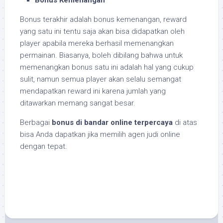
Bonus Kemenangan
Bonus terakhir adalah bonus kemenangan, reward
yang satu ini tentu saja akan bisa didapatkan oleh
player apabila mereka berhasil memenangkan
permainan. Biasanya, boleh dibilang bahwa untuk
memenangkan bonus satu ini adalah hal yang cukup
sulit, namun semua player akan selalu semangat
mendapatkan reward ini karena jumlah yang
ditawarkan memang sangat besar.
Berbagai
bonus di bandar online terpercaya
di atas
bisa Anda dapatkan jika memilih agen judi online
dengan tepat.