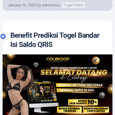
January 16, 2023
by
adminmov
Togel Online
Benefit Prediksi Togel Bandar
Isi Saldo QRIS