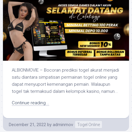
ALBIONMOVIE – Bocoran prediksi togel akurat menjadi
satu diantara simpatisan permainan togel online yang
dapat menyuport kemenangan pemain. Walaupun
togel tak termaksud dalam kelompok kasino, namun...
Continue reading...
December 21, 2022
by
adminmov
Togel Online