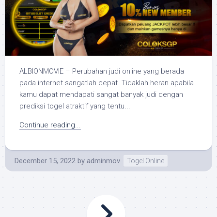
ALBIONMOVIE – Perubahan judi online yang berada
pada internet sangatlah cepat. Tidaklah heran apabila
kamu dapat mendapati sangat banyak judi dengan
prediksi togel atraktif yang tentu...
Continue reading...
December 15, 2022
by
adminmov
Togel Online