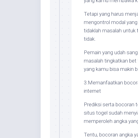
yang kamu membawa ke w
Tetapi yang harus menj
mengontrol modal yang b
tidaklah masalah untuk
tidak.
Pemain yang udah sanga
masalah tingkatkan be
yang kamu bisa makin b
3.Memanfaatkan bocoran
internet
Prediksi serta bocoran t
situs togel sudah menyi
memperoleh angka yan
Tentu, bocoran angka y