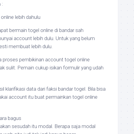
 :
online lebih dahulu
apat bermain togel online di bandar sah
yai account lebih dulu. Untuk yang belum
sti membuat lebih dulu.
 proses pembikinan account togel online
ak sulit. Pemain cukup isikan formulir yang udah
.
l klarifikasi data dari faksi bandar togel. Bila bisa
ai account itu buat permainkan togel online
ara bagus
iakan sesudah itu modal. Berapa saja modal