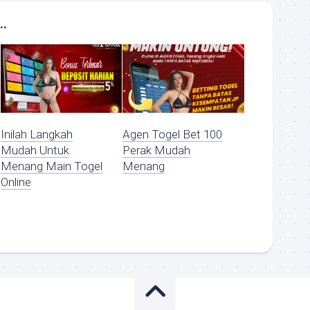
..
Inilah Langkah
Agen Togel Bet 100
Mudah Untuk
Perak Mudah
Menang Main Togel
Menang
Online