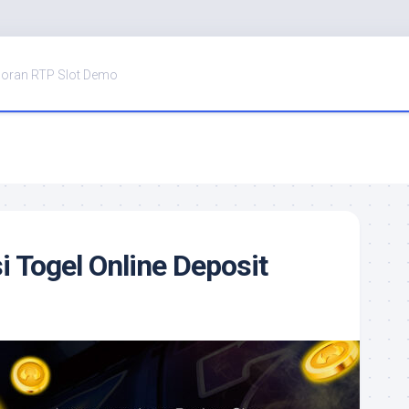
coran RTP Slot Demo
i Togel Online Deposit