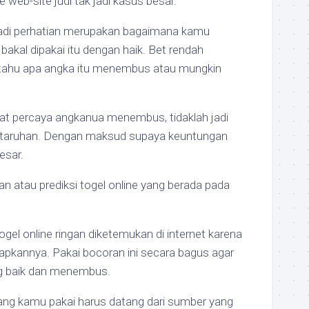
eb-site judi tak jadi kasus besar.
adi perhatian merupakan bagaimana kamu
akal dipakai itu dengan haik. Bet rendah
 tahu apa angka itu menembus atau mungkin
t percaya angkanua menembus, tidaklah jadi
t taruhan. Dengan maksud supaya keuntungan
esar.
 atau prediksi togel online yang berada pada
ogel online ringan diketemukan di internet karena
apkannya. Pakai bocoran ini secara bagus agar
g baik dan menembus.
ang kamu pakai harus datang dari sumber yang