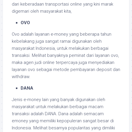
dari keberadaan transportasi online yang kini marak
digemari oleh masyarakat kita,
OVO
Ovo adalah layanan e-money yang beberapa tahun
kebelakang juga sangat ramai digunakan oleh
masyarakat Indonesia, untuk melakukan berbagai
transaksi. Melihat banyaknya peminat dari layanan ovo,
maka agen judi online terpercaya juga menyediakan
layanan ovo sebagai metode pembayaran deposit dan
withdraw.
DANA
Jenis e-money lain yang banyak digunakan oleh
masyarakat untuk melakukan berbagai macam
transaksi adalah DANA. Dana adalah semacam
emoney yang memiliki kepopuleran sangat besar di
Indonesia. Melihat besarnya popularitas yang dimiliki