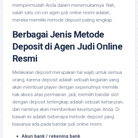
mempermudah Anda dalam menemukannya. Nah,
salah satu ciri-ciri agen judi online resmi adalah,
mereka memiliki metode deposit paling lengkap.
Berbagai Jenis Metode
Deposit di Agen Judi Online
Resmi
Melakukan deposit merupakan hal wajib untuk semua
orang, karena deposit adalah sebuah kegiatan yang
akan membuat player dengan sepenuhnya memiliki
hak akses atas permainan. jadi, memilih bandar slot
dengan deposit terlengkap adalah sebuah keharusan,
dan nantinya akan memberikan keuntungan Anda. Di
bawah ini adalah beberapa metode deposit yang
biasanya ada pada bandar judi online resmi :
Akun bank / rekening bank