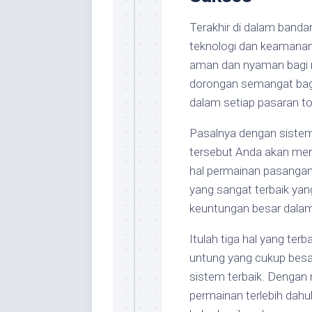
Terakhir di dalam bandar
teknologi dan keamanan
aman dan nyaman bagi m
dorongan semangat bagi 
dalam setiap pasaran tog
Pasalnya dengan sistem
tersebut Anda akan mer
hal permainan pasangan
yang sangat terbaik ya
keuntungan besar dalam
Itulah tiga hal yang te
untung yang cukup besa
sistem terbaik. Denga
permainan terlebih dah