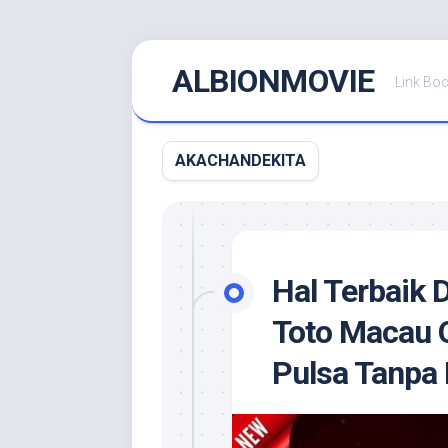
Skip
ALBIONMOVIE
to
Link Bo
content
AKACHANDEKITA
Hal Terbaik 
Toto Macau O
Pulsa Tanpa