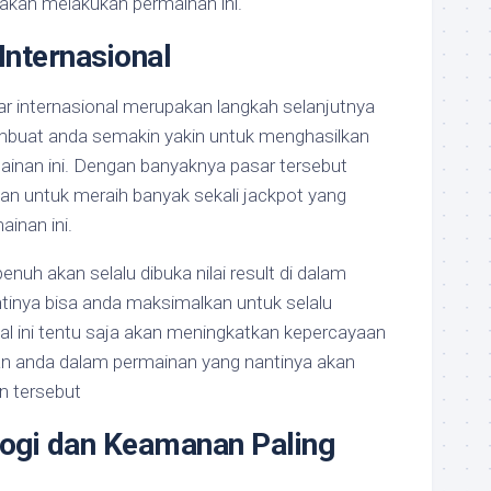
 akan melakukan permainan ini.
Internasional
r internasional merupakan langkah selanjutnya
mbuat anda semakin yakin untuk menghasilkan
inan ini. Dengan banyaknya pasar tersebut
n untuk meraih banyak sekali jackpot yang
inan ini.
nuh akan selalu dibuka nilai result di dalam
tinya bisa anda maksimalkan untuk selalu
l ini tentu saja akan meningkatkan kepercayaan
lan anda dalam permainan yang nantinya akan
 tersebut
ogi dan Keamanan Paling