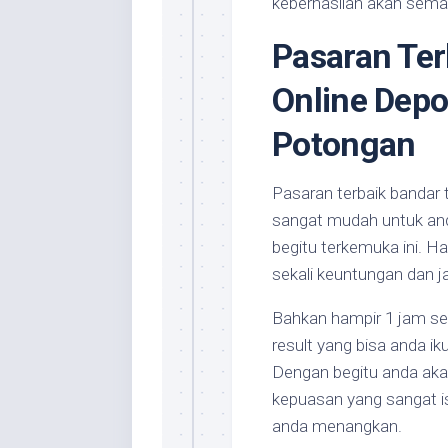
keberhasilan akan sema
Pasaran Ter
Online Depo
Potongan
Pasaran terbaik bandar 
sangat mudah untuk and
begitu terkemuka ini. 
sekali keuntungan dan j
Bahkan hampir 1 jam sek
result yang bisa anda i
Dengan begitu anda aka
kepuasan yang sangat i
anda menangkan.