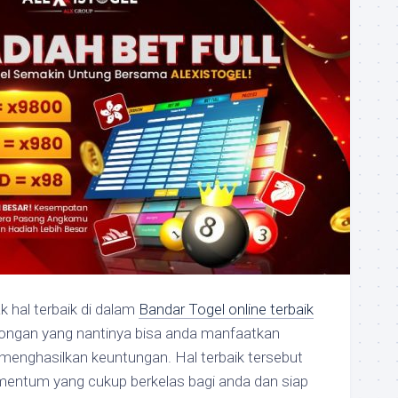
 hal terbaik di dalam
Bandar Togel online terbaik
tongan yang nantinya bisa anda manfaatkan
menghasilkan keuntungan. Hal terbaik tersebut
ntum yang cukup berkelas bagi anda dan siap