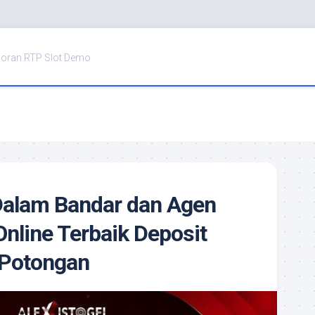
coran RTP Slot Demo
Dalam Bandar dan Agen
nline Terbaik Deposit
 Potongan