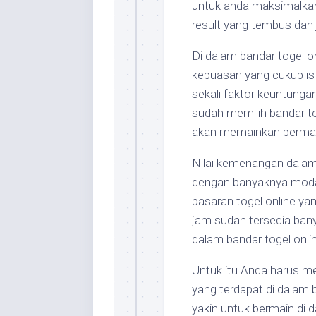
untuk anda maksimalkan 
result yang tembus dan 
Di dalam bandar togel o
kepuasan yang cukup i
sekali faktor keuntunga
sudah memilih bandar to
akan memainkan permaina
Nilai kemenangan dalam
dengan banyaknya modal
pasaran togel online ya
jam sudah tersedia banya
dalam bandar togel onlin
Untuk itu Anda harus men
yang terdapat di dalam b
yakin untuk bermain di 