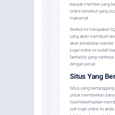
banyak member yang ber
online tersebut yang su
maksimal.
Berikut ini merupakan t
yang akan membuat lan
akan kehebatan bandar t
togel online ini sudah 
fantastis yang nantin
dengan pesat.
Situs Yang Be
Situs yang bertanggung
untuk memberikan ban
hasil keberhasilan memb
judi togel online ini an