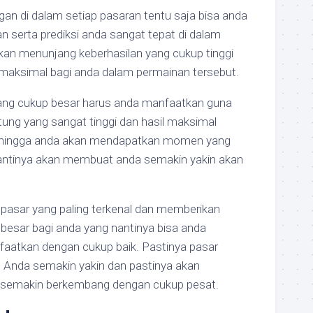
n di dalam setiap pasaran tentu saja bisa anda
n serta prediksi anda sangat tepat di dalam
 akan menunjang keberhasilan yang cukup tinggi
 maksimal bagi anda dalam permainan tersebut.
ng cukup besar harus anda manfaatkan guna
tung yang sangat tinggi dan hasil maksimal
Sehingga anda akan mendapatkan momen yang
 nantinya akan membuat anda semakin yakin akan
a pasar yang paling terkenal dan memberikan
esar bagi anda yang nantinya bisa anda
aatkan dengan cukup baik. Pastinya pasar
Anda semakin yakin dan pastinya akan
semakin berkembang dengan cukup pesat.