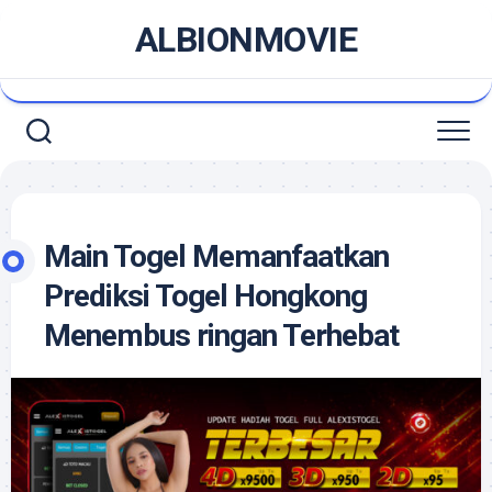
Skip
ALBIONMOVIE
to
content
Main Togel Memanfaatkan
Prediksi Togel Hongkong
Menembus ringan Terhebat