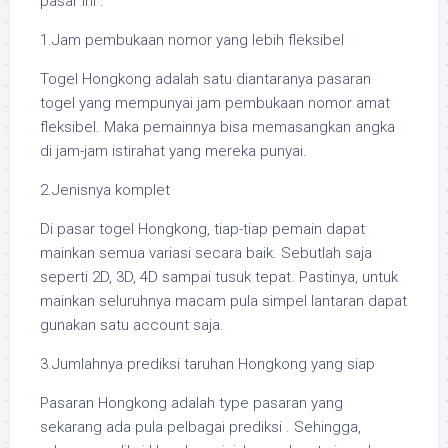
pasar ini :
1.Jam pembukaan nomor yang lebih fleksibel
Togel Hongkong adalah satu diantaranya pasaran
togel yang mempunyai jam pembukaan nomor amat
fleksibel. Maka pemainnya bisa memasangkan angka
di jam-jam istirahat yang mereka punyai.
2.Jenisnya komplet
Di pasar togel Hongkong, tiap-tiap pemain dapat
mainkan semua variasi secara baik. Sebutlah saja
seperti 2D, 3D, 4D sampai tusuk tepat. Pastinya, untuk
mainkan seluruhnya macam pula simpel lantaran dapat
gunakan satu account saja.
3.Jumlahnya prediksi taruhan Hongkong yang siap
Pasaran Hongkong adalah type pasaran yang
sekarang ada pula pelbagai prediksi . Sehingga,