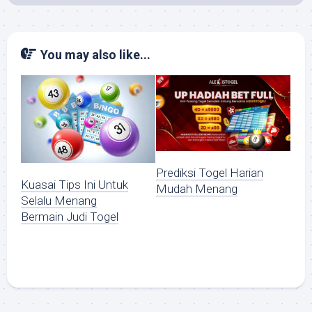
You may also like...
Prediksi Togel Harian
Kuasai Tips Ini Untuk
Mudah Menang
Selalu Menang
Bermain Judi Togel