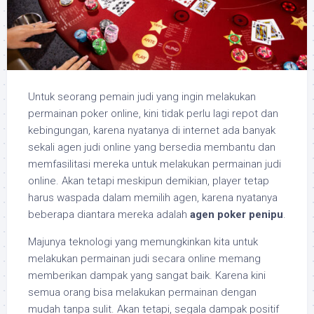
Untuk seorang pemain judi yang ingin melakukan
permainan poker online, kini tidak perlu lagi repot dan
kebingungan, karena nyatanya di internet ada banyak
sekali agen judi online yang bersedia membantu dan
memfasilitasi mereka untuk melakukan permainan judi
online. Akan tetapi meskipun demikian, player tetap
harus waspada dalam memilih agen, karena nyatanya
beberapa diantara mereka adalah
agen poker penipu
.
Majunya teknologi yang memungkinkan kita untuk
melakukan permainan judi secara online memang
memberikan dampak yang sangat baik. Karena kini
semua orang bisa melakukan permainan dengan
mudah tanpa sulit. Akan tetapi, segala dampak positif