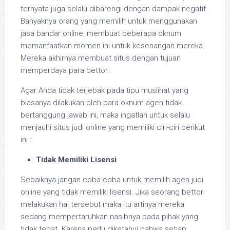
ternyata juga selalu dibarengi dengan dampak negatif.
Banyaknya orang yang memilih untuk menggunakan
jasa bandar online, membuat beberapa oknum
memanfaatkan momen ini untuk kesenangan mereka.
Mereka akhirnya membuat situs dengan tujuan
memperdaya para bettor.
Agar Anda tidak terjebak pada tipu muslihat yang
biasanya dilakukan oleh para oknum agen tidak
bertanggung jawab ini, maka ingatlah untuk selalu
menjauhi situs judi online yang memiliki ciri-ciri berikut
ini :
Tidak Memiliki Lisensi
Sebaiknya jangan coba-coba untuk memilih agen judi
online yang tidak memiliki lisensi. Jika seorang bettor
melakukan hal tersebut maka itu artinya mereka
sedang mempertaruhkan nasibnya pada pihak yang
tidak tepat. Karena perlu diketahui bahwa setiap