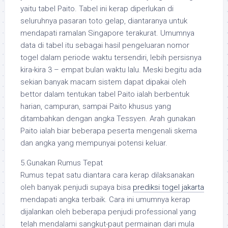
yaitu tabel Paito. Tabel ini kerap diperlukan di
seluruhnya pasaran toto gelap, diantaranya untuk
mendapati ramalan Singapore terakurat. Umumnya
data di tabel itu sebagai hasil pengeluaran nomor
togel dalam periode waktu tersendiri, lebih persisnya
kira-kira 3 – empat bulan waktu lalu. Meski begitu ada
sekian banyak macam sistem dapat dipakai oleh
bettor dalam tentukan tabel Paito ialah berbentuk
harian, campuran, sampai Paito khusus yang
ditambahkan dengan angka Tessyen. Arah gunakan
Paito ialah biar beberapa peserta mengenali skema
dan angka yang mempunyai potensi keluar.
5.Gunakan Rumus Tepat
Rumus tepat satu diantara cara kerap dilaksanakan
oleh banyak penjudi supaya bisa
prediksi togel jakarta
mendapati angka terbaik. Cara ini umumnya kerap
dijalankan oleh beberapa penjudi professional yang
telah mendalami sangkut-paut permainan dari mula