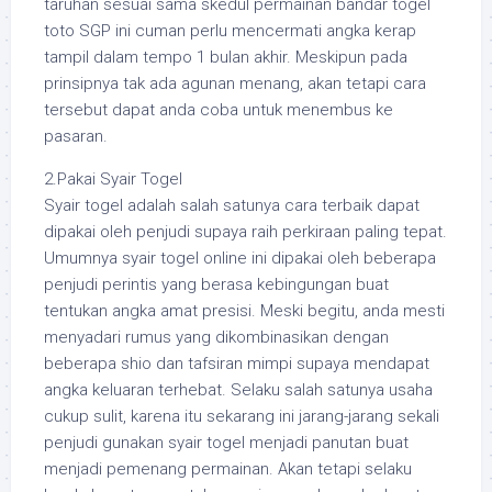
taruhan sesuai sama skedul permainan bandar togel
toto SGP ini cuman perlu mencermati angka kerap
tampil dalam tempo 1 bulan akhir. Meskipun pada
prinsipnya tak ada agunan menang, akan tetapi cara
tersebut dapat anda coba untuk menembus ke
pasaran.
2.Pakai Syair Togel
Syair togel adalah salah satunya cara terbaik dapat
dipakai oleh penjudi supaya raih perkiraan paling tepat.
Umumnya syair togel online ini dipakai oleh beberapa
penjudi perintis yang berasa kebingungan buat
tentukan angka amat presisi. Meski begitu, anda mesti
menyadari rumus yang dikombinasikan dengan
beberapa shio dan tafsiran mimpi supaya mendapat
angka keluaran terhebat. Selaku salah satunya usaha
cukup sulit, karena itu sekarang ini jarang-jarang sekali
penjudi gunakan syair togel menjadi panutan buat
menjadi pemenang permainan. Akan tetapi selaku