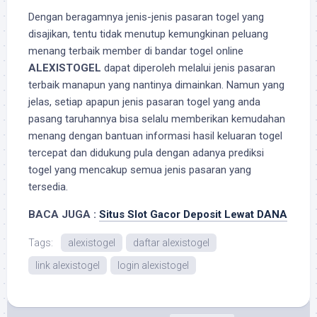
Dengan beragamnya jenis-jenis pasaran togel yang
disajikan, tentu tidak menutup kemungkinan peluang
menang terbaik member di bandar togel online
ALEXISTOGEL
dapat diperoleh melalui jenis pasaran
terbaik manapun yang nantinya dimainkan. Namun yang
jelas, setiap apapun jenis pasaran togel yang anda
pasang taruhannya bisa selalu memberikan kemudahan
menang dengan bantuan informasi hasil keluaran togel
tercepat dan didukung pula dengan adanya prediksi
togel yang mencakup semua jenis pasaran yang
tersedia.
BACA JUGA :
Situs Slot Gacor Deposit Lewat DANA
Tags:
alexistogel
daftar alexistogel
link alexistogel
login alexistogel