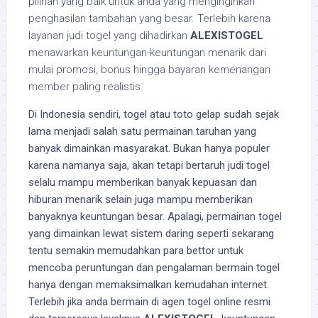
pilihan yang baik untuk anda yang menginginkan
penghasilan tambahan yang besar. Terlebih karena
layanan judi togel yang dihadirkan
ALEXISTOGEL
menawarkan keuntungan-keuntungan menarik dari
mulai promosi, bonus hingga bayaran kemenangan
member paling realistis.
Di Indonesia sendiri, togel atau toto gelap sudah sejak
lama menjadi salah satu permainan taruhan yang
banyak dimainkan masyarakat. Bukan hanya populer
karena namanya saja, akan tetapi bertaruh judi togel
selalu mampu memberikan banyak kepuasan dan
hiburan menarik selain juga mampu memberikan
banyaknya keuntungan besar. Apalagi, permainan togel
yang dimainkan lewat sistem daring seperti sekarang
tentu semakin memudahkan para bettor untuk
mencoba peruntungan dan pengalaman bermain togel
hanya dengan memaksimalkan kemudahan internet.
Terlebih jika anda bermain di agen togel online resmi