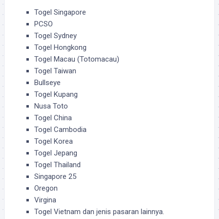
Togel Singapore
PCSO
Togel Sydney
Togel Hongkong
Togel Macau (Totomacau)
Togel Taiwan
Bullseye
Togel Kupang
Nusa Toto
Togel China
Togel Cambodia
Togel Korea
Togel Jepang
Togel Thailand
Singapore 25
Oregon
Virgina
Togel Vietnam dan jenis pasaran lainnya.