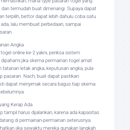
t memastikan, mana type pasaran togel yang
k, dan termudah buat dimenangi. Supaya dapat
 terpilih, bettor dapat lebih dahulu coba satu
 ada, lalu membuat perbedaan, sampai
saran.
inan Angka
ogel online ke-2 yakni, periksa sistem
 dipahami jika skema permainan togel amat
n tatanan letak angka, keputusan angka, pula
iap pasaran. Nach, buat dapat pastikan
sti dapat menyimak secara bagus tiap skema
 sebelumnya.
yang Kerap Ada
p tampil harus dijalankan, karena ada kapasitas
 datang di permainan-permainan seterusnya.
lihatkan jika sewaktu mereka gunakan langkah