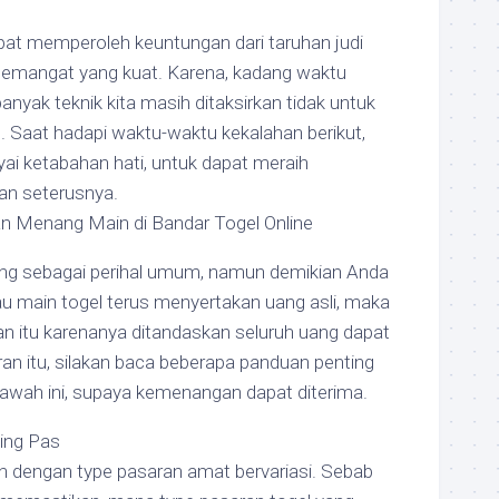
pat memperoleh keuntungan dari taruhan judi
 semangat yang kuat. Karena, kadang waktu
anyak teknik kita masih ditaksirkan tidak untuk
Saat hadapi waktu-waktu kekalahan berikut,
ai ketabahan hati, untuk dapat meraih
an seterusnya.
an Menang Main di Bandar Togel Online
ng sebagai perihal umum, namun demikian Anda
lau main togel terus menyertakan uang asli, maka
an itu karenanya ditandaskan seluruh uang dapat
an itu, silakan baca beberapa panduan penting
bawah ini, supaya kemenangan dapat diterima.
ling Pas
n dengan type pasaran amat bervariasi. Sebab