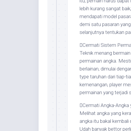
itu, pemain harus dapa
lebih kurang sangat bai
mendapati model pasaran
demi satu pasaran yang
selanjutnya tentukan pa
Cermati Sistem Perma
Teknik menang bermain t
permainan angka. Mesti
berlainan, dimulai denga
type taruhan dari tiap-t
kemenangan, player me
permainan yang terjadi
Cermati Angka-Angka 
Melihat angka yang kera
angka itu bakal kembali
Udah banyak bettor per