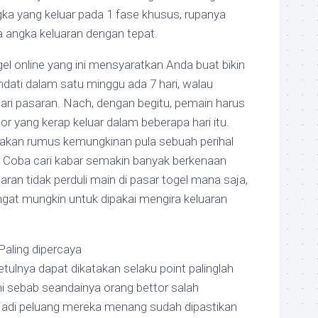
a yang keluar pada 1 fase khusus, rupanya
angka keluaran dengan tepat.
l online yang ini mensyaratkan Anda buat bikin
endati dalam satu minggu ada 7 hari, walau
ari pasaran. Nach, dengan begitu, pemain harus
yang kerap keluar dalam beberapa hari itu.
nakan rumus kemungkinan pula sebuah perihal
 Coba cari kabar semakin banyak berkenaan
ran tidak perduli main di pasar togel mana saja,
at mungkin untuk dipakai mengira keluaran
Paling dipercaya
betulnya dapat dikatakan selaku point palinglah
ni sebab seandainya orang bettor salah
 jadi peluang mereka menang sudah dipastikan