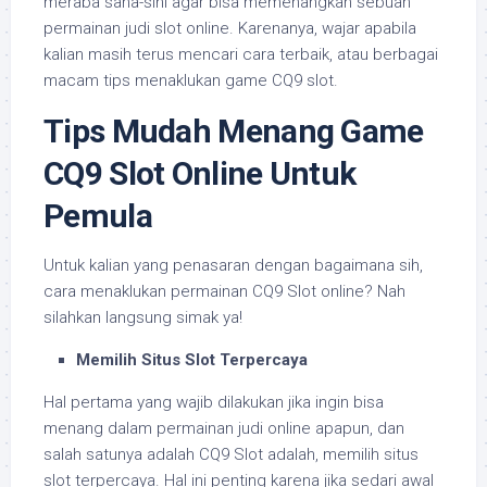
meraba sana-sini agar bisa memenangkan sebuah
permainan judi slot online. Karenanya, wajar apabila
kalian masih terus mencari cara terbaik, atau berbagai
macam tips menaklukan game CQ9 slot.
Tips Mudah Menang Game
CQ9 Slot Online Untuk
Pemula
Untuk kalian yang penasaran dengan bagaimana sih,
cara menaklukan permainan CQ9 Slot online? Nah
silahkan langsung simak ya!
Memilih Situs Slot Terpercaya
Hal pertama yang wajib dilakukan jika ingin bisa
menang dalam permainan judi online apapun, dan
salah satunya adalah CQ9 Slot adalah, memilih situs
slot terpercaya. Hal ini penting karena jika sedari awal