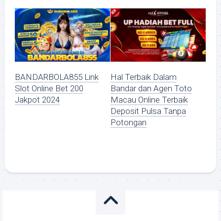
BANDARBOLA855 Link
Hal Terbaik Dalam
Slot Online Bet 200
Bandar dan Agen Toto
Jakpot 2024
Macau Online Terbaik
Deposit Pulsa Tanpa
Potongan