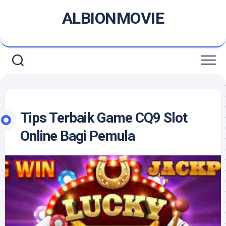
Skip
ALBIONMOVIE
to
content
Tips Terbaik Game CQ9 Slot
Online Bagi Pemula