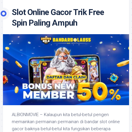
Slot Online Gacor Trik Free
Spin Paling Ampuh
ALBIONMOVIE – Kalaupun kita betul-betul pengen
memainkan permainan permainan di bandar slot online
gacor baiknya betul-betul kita fungsikan beberapa