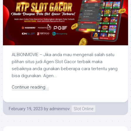
ALBIONMOVIE – Jika anda mau mengenali salah satu
pilihan situs judi Agen Slot Gacor terbaik maka
sebaiknya anda gunakan beberapa cara tertentu yang
bisa digunakan. Agen...
Continue reading...
February 19, 2023
by
adminmov
Slot Online