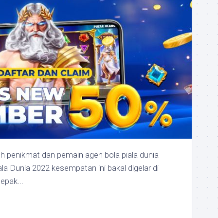
penikmat dan pemain agen bola piala dunia
ala Dunia 2022 kesempatan ini bakal digelar di
epak...