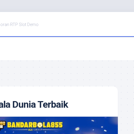
coran RTP Slot Demo
ala Dunia Terbaik