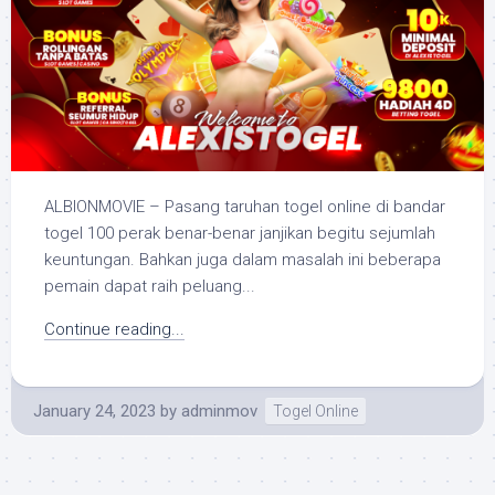
ALBIONMOVIE – Pasang taruhan togel online di bandar
togel 100 perak benar-benar janjikan begitu sejumlah
keuntungan. Bahkan juga dalam masalah ini beberapa
pemain dapat raih peluang...
Continue reading...
January 24, 2023
by
adminmov
Togel Online