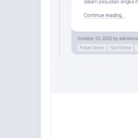
dalam perjudian angka it
Continue reading...
October 23, 2022
by
adminmo
Poker Online
Slot Online