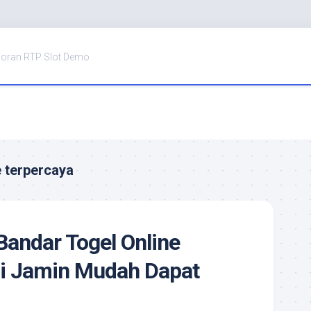
coran RTP Slot Demo
e terpercaya
 Bandar Togel Online
di Jamin Mudah Dapat