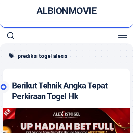
Skip
ALBIONMOVIE
to
content
prediksi togel alexis
Berikut Tehnik Angka Tepat
Perkiraan Togel Hk