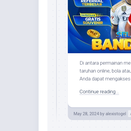
Di antara permainan me
taruhan online, bola at
Anda dapat mengakses g
Continue reading...
May 28, 2024
by
alexistogel