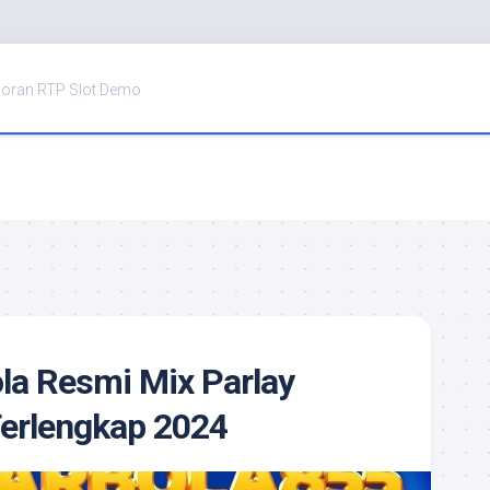
coran RTP Slot Demo
ola Resmi Mix Parlay
Terlengkap 2024