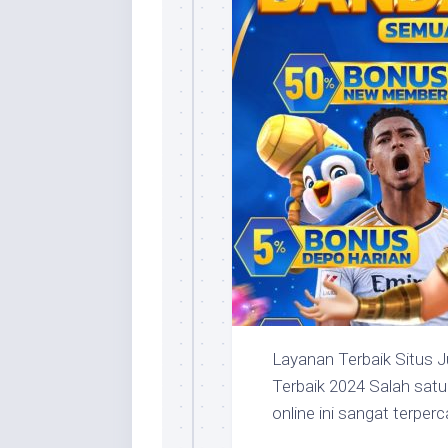
Layanan Terbaik Situs 
Terbaik 2024 Salah satu 
online ini sangat terperc