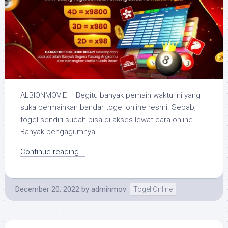
ALBIONMOVIE – Begitu banyak pemain waktu ini yang
suka permainkan bandar togel online resmi. Sebab,
togel sendiri sudah bisa di akses lewat cara online.
Banyak pengagumnya...
Continue reading...
December 20, 2022
by
adminmov
Togel Online