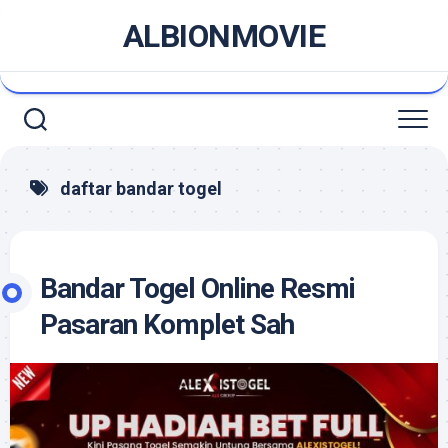
Skip
ALBIONMOVIE
to
content
daftar bandar togel
Bandar Togel Online Resmi
Pasaran Komplet Sah