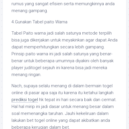
rumus yang sangat efisien serta memungkinnya anda
menang gampang.
4.Gunakan Tabel paito Warna
Tabel Paito warna jadi salah satunya metode terpilih
bisa juga dikerjakan untuk meyakinkan agar dapat Anda
dapat memperhitungkan secara lebih gampang.
Prinsip paito warna ini jadi salah satunya yang benar-
benar untuk beberapa umumnya diyakini oleh banyak
player juditogel sejauh ini karena bisa jadi mereka
menang ringan.
Nach, supaya selalu menang di dalam bermain togel
online di pasar apa saja itu karena itu ketahui langkah
prediksi togel
hk tepat ini hari secara baik dan cermat.
Hal hal mirip ini jadi dasar untuk menang besar dalam
soal memenangka taruhan. Jauhi kekeliruan dalam
lakukan bet togel online yang dapat akibatkan anda
beberapa kerugian dalam bet.