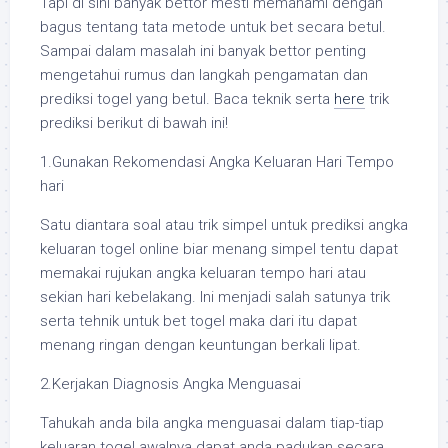
Tapi di sini banyak bettor mesti memahami dengan
bagus tentang tata metode untuk bet secara betul.
Sampai dalam masalah ini banyak bettor penting
mengetahui rumus dan langkah pengamatan dan
prediksi togel yang betul. Baca teknik serta
here
trik
prediksi berikut di bawah ini!
1.Gunakan Rekomendasi Angka Keluaran Hari Tempo
hari
Satu diantara soal atau trik simpel untuk prediksi angka
keluaran togel online biar menang simpel tentu dapat
memakai rujukan angka keluaran tempo hari atau
sekian hari kebelakang. Ini menjadi salah satunya trik
serta tehnik untuk bet togel maka dari itu dapat
menang ringan dengan keuntungan berkali lipat.
2.Kerjakan Diagnosis Angka Menguasai
Tahukah anda bila angka menguasai dalam tiap-tiap
keluaran togel awalnya dapat anda padukan secara