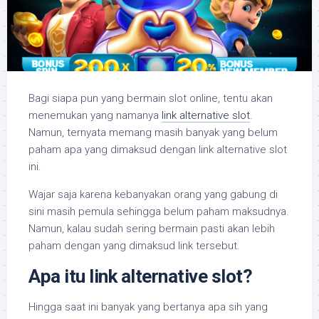
Bagi siapa pun yang bermain slot online, tentu akan
menemukan yang namanya
link alternative slot
.
Namun, ternyata memang masih banyak yang belum
paham apa yang dimaksud dengan link alternative slot
ini.
Wajar saja karena kebanyakan orang yang gabung di
sini masih pemula sehingga belum paham maksudnya.
Namun, kalau sudah sering bermain pasti akan lebih
paham dengan yang dimaksud link tersebut.
Apa itu link alternative slot?
Hingga saat ini banyak yang bertanya apa sih yang