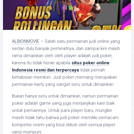
ALBIONMOVIE
– Salah satu permainan judi online yang
sedari dulu banyak peminatnya, dan sampai kini masih
rama dimainkan oleh oleh player adalah judi poker,
karena itu tidak heran apabila
situs poker online
Indonesia resmi dan terpercaya
tidak pernah
kehabisan member. Judi poker memang merupakan
permainan kartu yang sangat seru untuk dimainkan.
Bukan hanya seru untuk dimainkan, namun permainan
poker adalah game yang juga menjanjikan karir baik
untuk pemainnya. Untuk para player baru, mungkin
masih tidak tahu bahwa judi poker memiliki semacam
kompetisi resmi yang bisa diikuti oleh semua player
yang mumpuni.