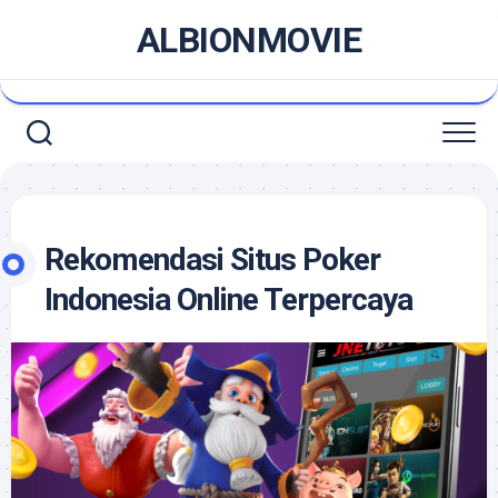
Skip
ALBIONMOVIE
to
content
Rekomendasi Situs Poker
Indonesia Online Terpercaya