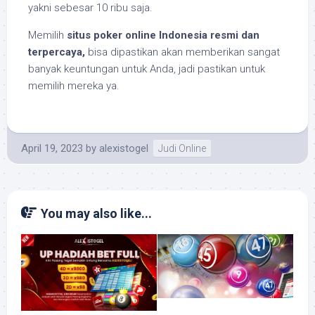
yakni sebesar 10 ribu saja.
Memilih
situs poker online Indonesia resmi dan
terpercaya,
bisa dipastikan akan memberikan sangat
banyak keuntungan untuk Anda, jadi pastikan untuk
memilih mereka ya.
April 19, 2023
by
alexistogel
Judi Online
You may also like...