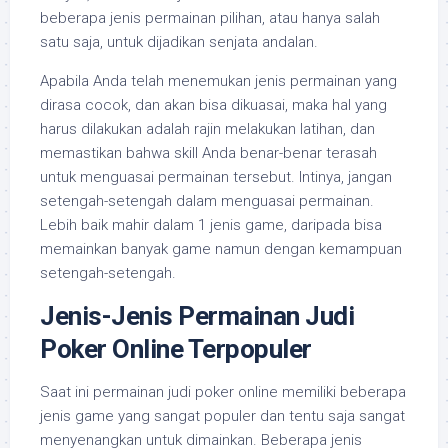
beberapa jenis permainan pilihan, atau hanya salah
satu saja, untuk dijadikan senjata andalan.
Apabila Anda telah menemukan jenis permainan yang
dirasa cocok, dan akan bisa dikuasai, maka hal yang
harus dilakukan adalah rajin melakukan latihan, dan
memastikan bahwa skill Anda benar-benar terasah
untuk menguasai permainan tersebut. Intinya, jangan
setengah-setengah dalam menguasai permainan.
Lebih baik mahir dalam 1 jenis game, daripada bisa
memainkan banyak game namun dengan kemampuan
setengah-setengah.
Jenis-Jenis Permainan Judi
Poker Online Terpopuler
Saat ini permainan judi poker online memiliki beberapa
jenis game yang sangat populer dan tentu saja sangat
menyenangkan untuk dimainkan. Beberapa jenis