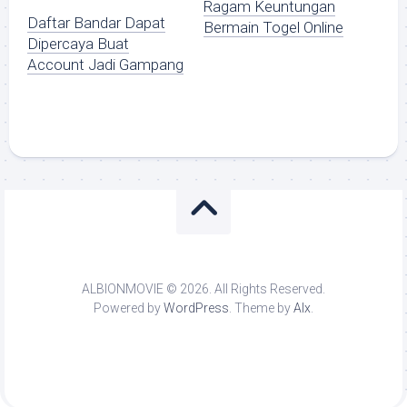
Ragam Keuntungan
Daftar Bandar Dapat
Bermain Togel Online
Dipercaya Buat
Account Jadi Gampang
ALBIONMOVIE © 2026. All Rights Reserved.
Powered by
WordPress
. Theme by
Alx
.